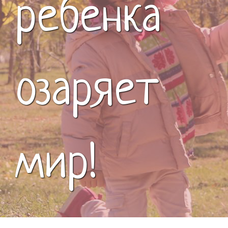
ребенка
озаряет
мир!