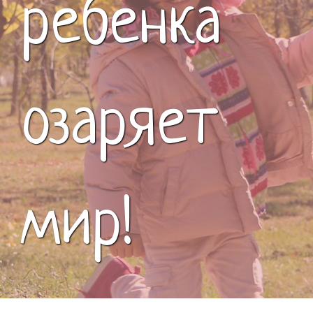
ребенка
озаряет
мир!